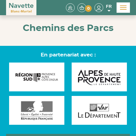
FR
Menu
0
Chemins des Parcs
En partenariat avec :