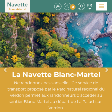
FR
Menu
0
La Navette Blanc-Martel
Ne randonnez pas sans elle ! Ce service de
transport proposé par le Parc naturel régional du
Verdon permet aux randonneurs d'accéder au
sentier Blanc-Martel au départ de La Palud-sur-
Verdon.